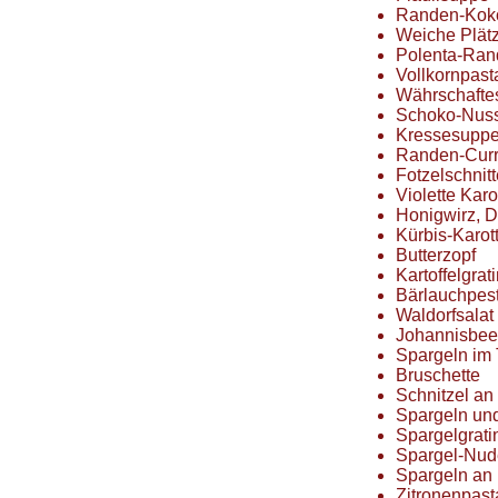
Randen-Kok
Weiche Plät
Polenta-Ra
Vollkornpas
Währschafte
Schoko-Nus
Kressesupp
Randen-Curr
Fotzelschnit
Violette Karo
Honigwirz, 
Kürbis-Karot
Butterzopf
Kartoffelgrat
Bärlauchpes
Waldorfsalat
Johannisbee
Spargeln im 
Bruschette
Schnitzel an
Spargeln un
Spargelgrati
Spargel-Nud
Spargeln an
Zitronenpast