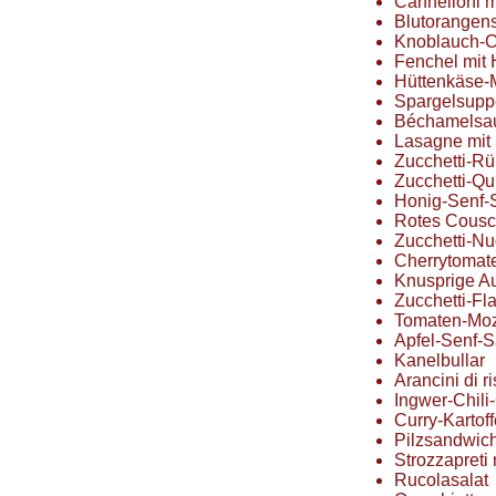
Cannelloni m
Blutorangen
Knoblauch-
Fenchel mit 
Hüttenkäse-
Spargelsupp
Béchamelsa
Lasagne mit
Zucchetti-Rü
Zucchetti-Qu
Honig-Senf-
Rotes Cous
Zucchetti-Nu
Cherrytomat
Knusprige A
Zucchetti-Fl
Tomaten-Moz
Apfel-Senf-
Kanelbullar
Arancini di r
Ingwer-Chili
Curry-Kartoff
Pilzsandwic
Strozzapreti
Rucolasalat