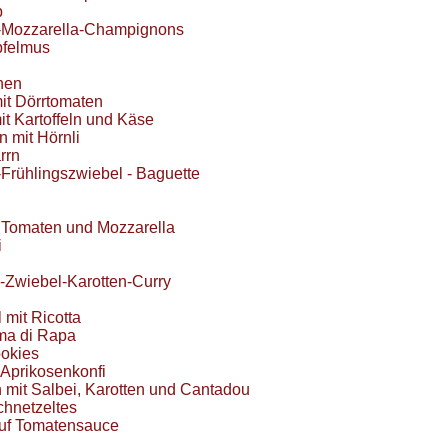
p
-Mozzarella-Champignons
pfelmus
hen
it Dörrtomaten
it Kartoffeln und Käse
 mit Hörnli
rrn
Frühlingszwiebel - Baguette
 Tomaten und Mozzarella
i
Zwiebel-Karotten-Curry
i
 mit Ricotta
ma di Rapa
okies
 Aprikosenkonfi
ln mit Salbei, Karotten und Cantadou
chnetzeltes
auf Tomatensauce