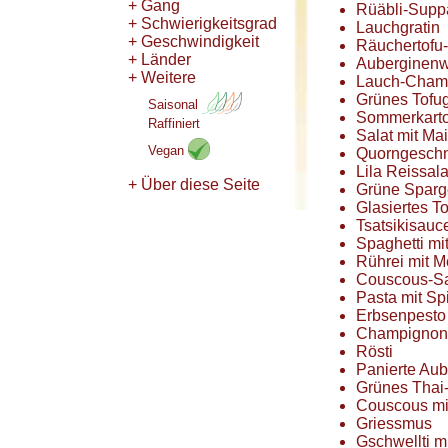
+ Gang
Rüäbli-Supp
+ Schwierigkeitsgrad
Lauchgratin
+ Geschwindigkeit
Räuchertofu-
+ Länder
Auberginenwü
+ Weitere
Lauch-Champi
Grünes Tofu
Saisonal
Sommerkarto
Raffiniert
Salat mit Ma
Vegan
Quorngeschne
Lila Reissa
+ Über diese Seite
Grüne Sparg
Glasiertes T
Tsatsikisauc
Spaghetti m
Rührei mit 
Couscous-Sa
Pasta mit Sp
Erbsenpesto
Champignonc
Rösti
Panierte Au
Grünes Thai-
Couscous mi
Griessmus
Gschwellti 