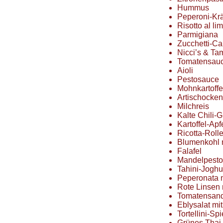
Hummus
Peperoni-Krä
Risotto al li
Parmigiana
Zucchetti-Ca
Nicci’s & Tam
Tomatensau
Aioli
Pestosauce
Mohnkartoffe
Artischocken
Milchreis
Kalte Chili-
Kartoffel-Ap
Ricotta-Roll
Blumenkohl 
Falafel
Mandelpesto
Tahini-Jogh
Peperonata 
Rote Linsen 
Tomatensan
Eblysalat mit
Tortellini-Sp
Grünes Thai