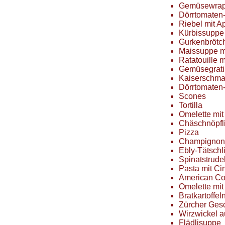
Gemüsewra
Dörrtomaten
Riebel mit A
Kürbissuppe
Gurkenbrötc
Maissuppe m
Ratatouille m
Gemüsegratin
Kaiserschma
Dörrtomaten-
Scones
Tortilla
Omelette mit
Chäschnöpfl
Pizza
Champignon-
Ebly-Tätschl
Spinatstrudel
Pasta mit Ci
American Co
Omelette mit
Bratkartoffe
Zürcher Ges
Wirzwickel 
Flädlisuppe