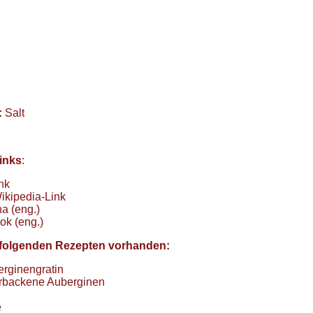
:
Salt
inks
:
nk
ikipedia-Link
a (eng.)
ok (eng.)
in folgenden Rezepten vorhanden:
rginengratin
erbackene Auberginen
e