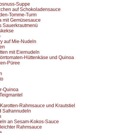
osnuss-Suppe
zchen auf Schokoladensauce
nden-Tomme-Turm
ta mit Gemüsesauce
s Sauerkrautmenü
skekse
e
y auf Mie-Nudeln
ten
tten mit Eiernudeln
Dörrtomaten-Hüttenkäse und Quinoa
ten-Püree
in
to
r-Quinoa
Teigmantel
 Karotten-Rahmsauce und Krautstiel
d Safrannudeln
n
eln an Sesam-Kokos-Sauce
 leichter Rahmsauce
a