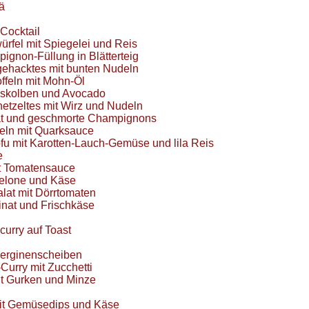
ä
Cocktail
rfel mit Spiegelei und Reis
gnon-Füllung in Blätterteig
gehacktes mit bunten Nudeln
ffeln mit Mohn-Öl
iskolben und Avocado
tzeltes mit Wirz und Nudeln
lat und geschmorte Champignons
eln mit Quarksauce
ofu mit Karotten-Lauch-Gemüse und lila Reis
e
it Tomatensauce
Melone und Käse
lat mit Dörrtomaten
inat und Frischkäse
urry auf Toast
berginenscheiben
Curry mit Zucchetti
t Gurken und Minze
mit Gemüsedips und Käse