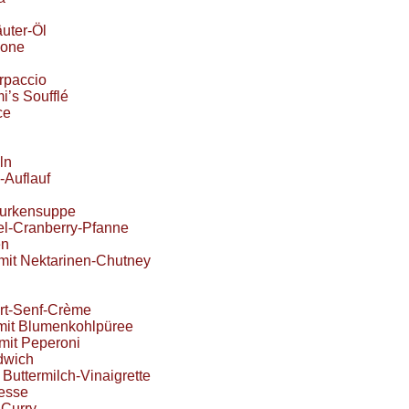
uter-Öl
mone
rpaccio
i’s Soufflé
ce
ln
-Auflauf
Gurkensuppe
fel-Cranberry-Pfanne
en
mit Nektarinen-Chutney
urt-Senf-Crème
mit Blumenkohlpüree
mit Peperoni
dwich
 Buttermilch-Vinaigrette
iesse
-Curry