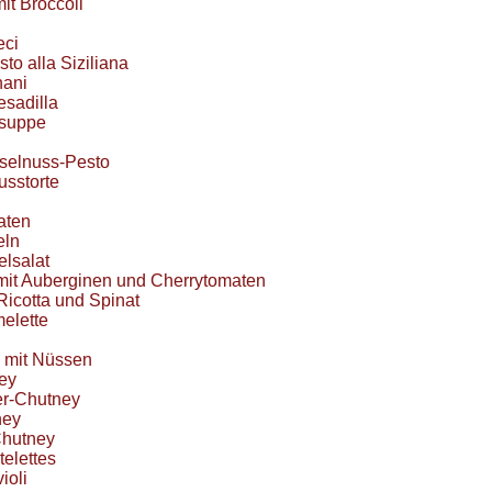
it Broccoli
eci
sto alla Siziliana
ani
sadilla
nsuppe
aselnuss-Pesto
usstorte
aten
eln
elsalat
mit Auberginen und Cherrytomaten
Ricotta und Spinat
melette
 mit Nüssen
ey
er-Chutney
ney
Chutney
telettes
ioli