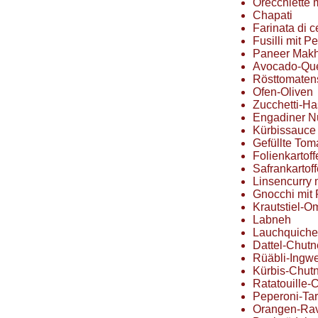
Orecchiette m
Chapati
Farinata di c
Fusilli mit Pe
Paneer Makh
Avocado-Que
Rösttomate
Ofen-Oliven
Zucchetti-H
Engadiner N
Kürbissauce
Gefüllte Tom
Folienkartoff
Safrankartoff
Linsencurry 
Gnocchi mit 
Krautstiel-O
Labneh
Lauchquiche
Dattel-Chutn
Rüäbli-Ingw
Kürbis-Chut
Ratatouille-
Peperoni-Tar
Orangen-Rav