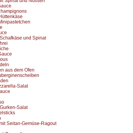
it Spinat und Nüssen
sauce
Champignons
Hüttenkäse
Minipastetchen
e
uce
 Schafkäse und Spinat
hrei
iche
Sauce
cous
deln
en aus dem Ofen
uberginenscheiben
aden
zarella-Salat
Sauce
iso
-Gurken-Salat
elsticks
h
 mit Seitan-Gemüse-Ragout