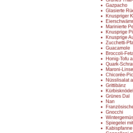
Gazpacho
Glasierte Rü
Knuspriger K
Eierschwämme
Marinierte Pe
Knusprige Pi
Knusprige A
Zucchetti-Pf
Guacamole
Broccoli-Fe
Honig-Tofu a
Quark-Schra
Maroni-Lins
Chicorée-Pi
Nüsslisalat 
Grittibänz
Kürbisknödel
Grünes Dal
Nan
Französische
Gnocchi
Wintergemüs
Spiegelei mi
Kabispfanne