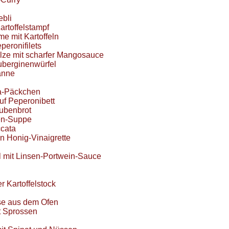
ebli
artoffelstampf
 mit Kartoffeln
peronifilets
lze mit scharfer Mangosauce
uberginenwürfel
anne
ta-Päckchen
uf Peperonibett
ubenbrot
en-Suppe
ccata
an Honig-Vinaigrette
 mit Linsen-Portwein-Sauce
r Kartoffelstock
e aus dem Ofen
t Sprossen