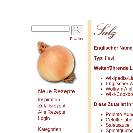
Erweitert
Englischer Name
Typ:
Fest
Weiterführende L
Wikipedia-Li
Englischer W
Wolfram Alph
Neue Rezepte
Wiki-Cookbo
Inspiration
Diese Zutat ist 
Zufallsrezept
Alle Rezepte
Polenta-Aube
Login
Gefüllte, üb
Salatsauce
Kategorien
Spinatquich