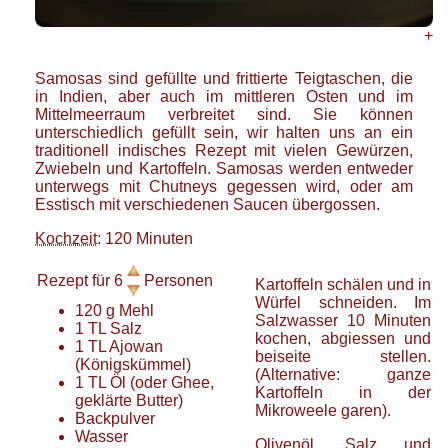
+
Samosas sind gefüllte und frittierte Teigtaschen, die
in Indien, aber auch im mittleren Osten und im
Mittelmeerraum verbreitet sind. Sie können
unterschiedlich gefüllt sein, wir halten uns an ein
traditionell indisches Rezept mit vielen Gewürzen,
Zwiebeln und Kartoffeln. Samosas werden entweder
unterwegs mit Chutneys gegessen wird, oder am
Esstisch mit verschiedenen Saucen übergossen.
Kochzeit
: 120 Minuten
Rezept für
6
Personen
Kartoffeln schälen und in
Würfel schneiden. Im
120
g
Mehl
Salzwasser 10 Minuten
1
TL
Salz
kochen, abgiessen und
1
TL
Ajowan
beiseite stellen.
(Königskümmel)
(Alternative: ganze
1
TL
Öl
(oder Ghee,
Kartoffeln in der
geklärte Butter)
Mikroweele garen).
Backpulver
Wasser
Olivenöl, Salz und