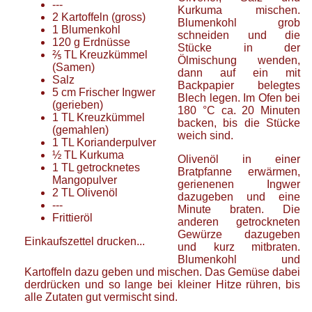
---
Kurkuma mischen.
2
Kartoffeln
(gross)
Blumenkohl grob
1
Blumenkohl
schneiden und die
120
g
Erdnüsse
Stücke in der
⅖
TL
Kreuzkümmel
Ölmischung wenden,
(Samen)
dann auf ein mit
Salz
Backpapier belegtes
5
cm
Frischer Ingwer
Blech legen. Im Ofen bei
(gerieben)
180 °C ca. 20 Minuten
1
TL
Kreuzkümmel
backen, bis die Stücke
(gemahlen)
weich sind.
1
TL
Korianderpulver
½
TL
Kurkuma
Olivenöl in einer
1
TL
getrocknetes
Bratpfanne erwärmen,
Mangopulver
gerienenen Ingwer
2
TL
Olivenöl
dazugeben und eine
---
Minute braten. Die
Frittieröl
anderen getrockneten
Gewürze dazugeben
Einkaufszettel drucken...
und kurz mitbraten.
Blumenkohl und
Kartoffeln dazu geben und mischen. Das Gemüse dabei
derdrücken und so lange bei kleiner Hitze rühren, bis
alle Zutaten gut vermischt sind.