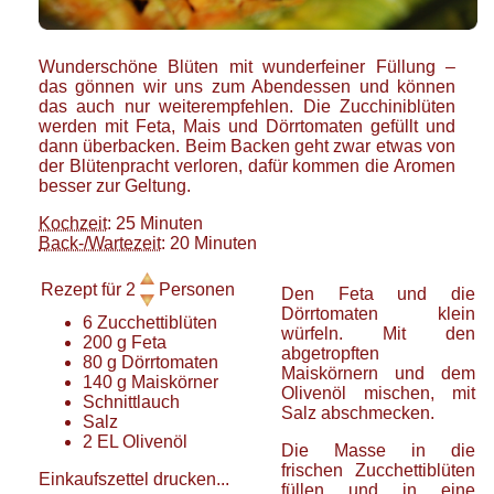
Wunderschöne Blüten mit wunderfeiner Füllung –
das gönnen wir uns zum Abendessen und können
das auch nur weiterempfehlen. Die Zucchiniblüten
werden mit Feta, Mais und Dörrtomaten gefüllt und
dann überbacken. Beim Backen geht zwar etwas von
der Blütenpracht verloren, dafür kommen die Aromen
besser zur Geltung.
Kochzeit
: 25 Minuten
Back-/Wartezeit
: 20 Minuten
Rezept für
2
Personen
Den Feta und die
Dörrtomaten klein
6
Zucchettiblüten
würfeln. Mit den
200
g
Feta
abgetropften
80
g
Dörrtomaten
Maiskörnern und dem
140
g
Maiskörner
Olivenöl mischen, mit
Schnittlauch
Salz abschmecken.
Salz
2
EL
Olivenöl
Die Masse in die
frischen Zucchettiblüten
Einkaufszettel drucken...
füllen und in eine