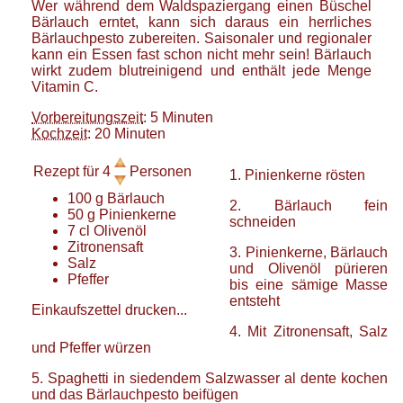
Wer während dem Waldspaziergang einen Büschel
Bärlauch erntet, kann sich daraus ein herrliches
Bärlauchpesto zubereiten. Saisonaler und regionaler
kann ein Essen fast schon nicht mehr sein! Bärlauch
wirkt zudem blutreinigend und enthält jede Menge
Vitamin C.
Vorbereitungszeit
: 5 Minuten
Kochzeit
: 20 Minuten
Rezept für
4
Personen
1. Pinienkerne rösten
100
g
Bärlauch
2. Bärlauch fein
50
g
Pinienkerne
schneiden
7
cl
Olivenöl
Zitronensaft
3. Pinienkerne, Bärlauch
Salz
und Olivenöl pürieren
Pfeffer
bis eine sämige Masse
entsteht
Einkaufszettel drucken...
4. Mit Zitronensaft, Salz
und Pfeffer würzen
5. Spaghetti in siedendem Salzwasser al dente kochen
und das Bärlauchpesto beifügen