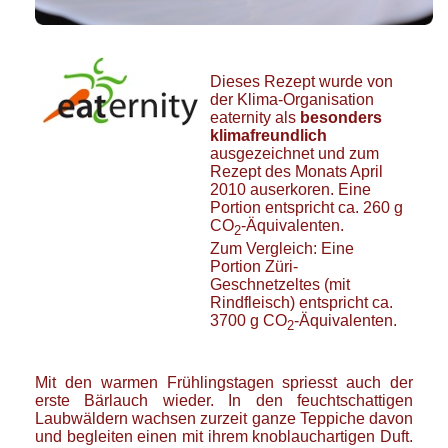
Dieses Rezept wurde von
der
Klima-Organisation
eaternity
als
besonders
klimafreundlich
ausgezeichnet und zum
Rezept des Monats April
2010 auserkoren. Eine
Portion entspricht ca. 260 g
CO
-Äquivalenten.
2
Zum Vergleich: Eine
Portion Züri-
Geschnetzeltes (mit
Rindfleisch) entspricht ca.
3700 g CO
-Äquivalenten.
2
Mit den warmen Frühlingstagen spriesst auch der
erste Bärlauch wieder. In den feuchtschattigen
Laubwäldern wachsen zurzeit ganze Teppiche davon
und begleiten einen mit ihrem knoblauchartigen Duft.