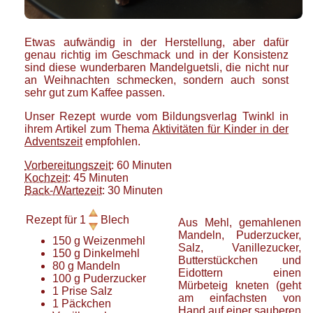
Etwas aufwändig in der Herstellung, aber dafür
genau richtig im Geschmack und in der Konsistenz
sind diese wunderbaren Mandelguetsli, die nicht nur
an Weihnachten schmecken, sondern auch sonst
sehr gut zum Kaffee passen.
Unser Rezept wurde vom Bildungsverlag Twinkl in
ihrem Artikel zum Thema
Aktivitäten für Kinder in der
Adventszeit
empfohlen.
Vorbereitungszeit
: 60 Minuten
Kochzeit
: 45 Minuten
Back-/Wartezeit
: 30 Minuten
Rezept für
1
Blech
Aus Mehl, gemahlenen
Mandeln, Puderzucker,
150
g
Weizenmehl
Salz, Vanillezucker,
150
g
Dinkelmehl
Butterstückchen und
80
g
Mandeln
Eidottern einen
100
g
Puderzucker
Mürbeteig kneten (geht
1
Prise
Salz
am einfachsten von
1
Päckchen
Hand auf einer sauberen