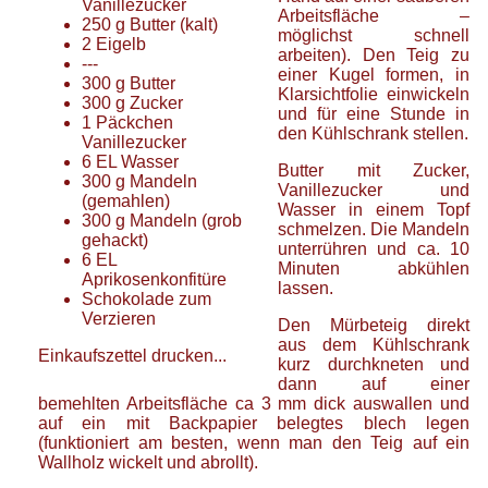
Vanillezucker
Arbeitsfläche –
250
g
Butter
(kalt)
möglichst schnell
2
Eigelb
arbeiten). Den Teig zu
---
einer Kugel formen, in
300
g
Butter
Klarsichtfolie einwickeln
300
g
Zucker
und für eine Stunde in
1
Päckchen
den Kühlschrank stellen.
Vanillezucker
6
EL
Wasser
Butter mit Zucker,
300
g
Mandeln
Vanillezucker und
(gemahlen)
Wasser in einem Topf
300
g
Mandeln
(grob
schmelzen. Die Mandeln
gehackt)
unterrühren und ca. 10
6
EL
Minuten abkühlen
Aprikosenkonfitüre
lassen.
Schokolade zum
Verzieren
Den Mürbeteig direkt
aus dem Kühlschrank
Einkaufszettel drucken...
kurz durchkneten und
dann auf einer
bemehlten Arbeitsfläche ca 3 mm dick auswallen und
auf ein mit Backpapier belegtes blech legen
(funktioniert am besten, wenn man den Teig auf ein
Wallholz wickelt und abrollt).