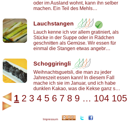
oder im Ausland wohnt, kann ihn selber
machen. Ein Teil des Mehls…
Lauchstangen
Lauch kenne ich vor allem gratiniert, als
Stücke in der Suppe oder in Rädchen
geschnitten als Gemüse. Wir essen für
einmal die Stangen etwas angebr…
Schoggiringli
Weihnachtsguetsli, die man zu jeder
Jahreszeit essen kann! In diesem Fall
mache ich sie im Januar, und ich habe
dunklen Kakao, was die Kekse ganz s…
1
2
3
4
5
6
7
8
9
…
104
105
Impressum