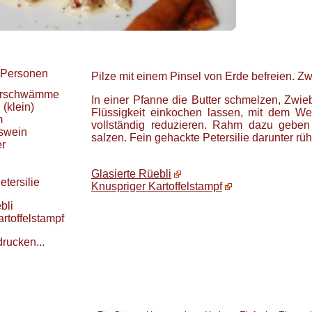
Personen
Pilze mit einem Pinsel von Erde befreien. Zw
erschwämme
In einer Pfanne die Butter schmelzen, Zwi
l
(klein)
Flüssigkeit einkochen lassen, mit dem Wei
m
vollständig reduzieren. Rahm dazu geben
swein
salzen. Fein gehackte Petersilie darunter rüh
er
Glasierte Rüebli
etersilie
Knuspriger Kartoffelstampf
bli
rtoffelstampf
drucken...