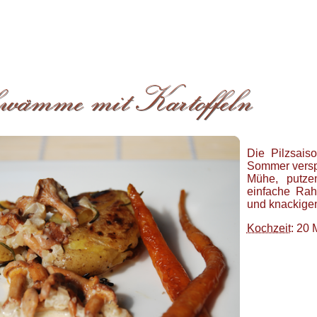
Die Pilzsais
Sommer verspr
Mühe, putz
einfache Rah
und knackigen
Kochzeit
: 20 