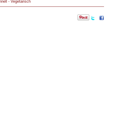
nell
-
Vegetarisch