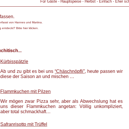
Für Gäste
-
Hauptspeise
-
Herbst
-
Einfach
-
Eher sch
fassen.
erfasst von
Hannes und Martina
.
 entdeckt? Bitte hier klicken.
hitisch...
Kürbisspätzle
Ab und zu gibt es bei uns
“Chäschnöpfli”
, heute passen wir
diese der Saison an und mischen …
Flammkuchen mit Pilzen
Wir mögen zwar Pizza sehr, aber als Abwechslung hat es
uns dieser Flammkuchen angetan: Völlig unkompliziert,
aber total schmackhaft…
Safranrisotto mit Trüffel