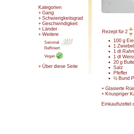
Kategorien
+ Gang
+ Schwierigkeitsgrad
+ Geschwindigkeit
+ Länder
Rezept für
2
+ Weitere
100
g
Ei
Saisonal
1
Zwiebe
Raffiniert
1
dl
Rah
Vegan
1
dl
Weis
20
g
Butt
+ Über diese Seite
Salz
Pfeffer
½
Bund
P
+
Glasierte Rüe
+
Knuspriger Ka
Einkaufszettel 