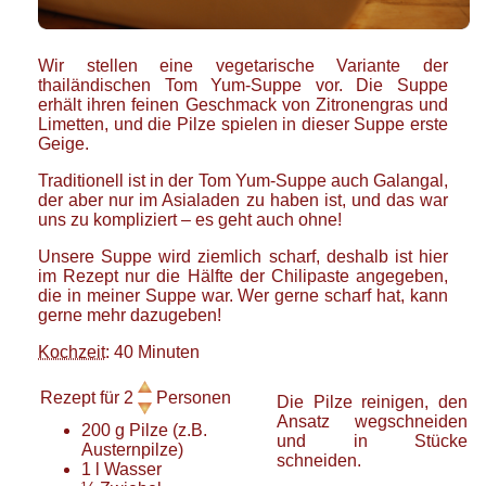
Wir stellen eine vegetarische Variante der
thailändischen Tom Yum-Suppe vor. Die Suppe
erhält ihren feinen Geschmack von Zitronengras und
Limetten, und die Pilze spielen in dieser Suppe erste
Geige.
Traditionell ist in der Tom Yum-Suppe auch Galangal,
der aber nur im Asialaden zu haben ist, und das war
uns zu kompliziert – es geht auch ohne!
Unsere Suppe wird ziemlich scharf, deshalb ist hier
im Rezept nur die Hälfte der Chilipaste angegeben,
die in meiner Suppe war. Wer gerne scharf hat, kann
gerne mehr dazugeben!
Kochzeit
: 40 Minuten
Rezept für
2
Personen
Die Pilze reinigen, den
Ansatz wegschneiden
200
g
Pilze
(z.B.
und in Stücke
Austernpilze)
schneiden.
1
l
Wasser