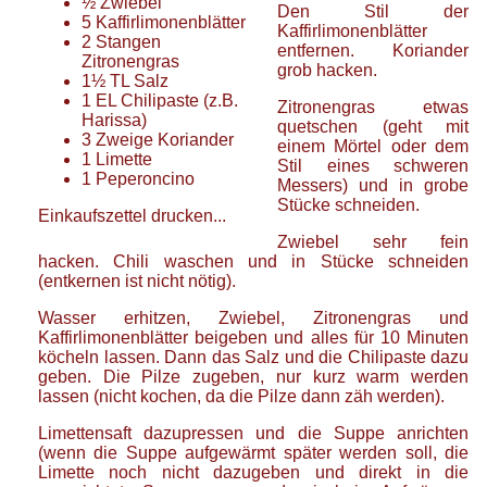
½
Zwiebel
Den Stil der
5
Kaffirlimonenblätter
Kaffirlimonenblätter
2
Stangen
entfernen. Koriander
Zitronengras
grob hacken.
1½
TL
Salz
1
EL
Chilipaste
(z.B.
Zitronengras etwas
Harissa)
quetschen (geht mit
3
Zweige
Koriander
einem Mörtel oder dem
1
Limette
Stil eines schweren
1
Peperoncino
Messers) und in grobe
Stücke schneiden.
Einkaufszettel drucken...
Zwiebel sehr fein
hacken. Chili waschen und in Stücke schneiden
(entkernen ist nicht nötig).
Wasser erhitzen, Zwiebel, Zitronengras und
Kaffirlimonenblätter beigeben und alles für 10 Minuten
köcheln lassen. Dann das Salz und die Chilipaste dazu
geben. Die Pilze zugeben, nur kurz warm werden
lassen (nicht kochen, da die Pilze dann zäh werden).
Limettensaft dazupressen und die Suppe anrichten
(wenn die Suppe aufgewärmt später werden soll, die
Limette noch nicht dazugeben und direkt in die