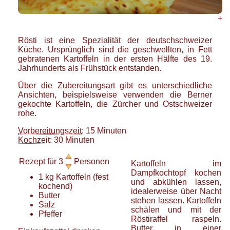
+
Rösti ist eine Spezialität der deutschschweizer
Küche. Ursprünglich sind die geschwellten, in Fett
gebratenen Kartoffeln in der ersten Hälfte des 19.
Jahrhunderts als Frühstück entstanden.
Über die Zubereitungsart gibt es unterschiedliche
Ansichten, beispielsweise verwenden die Berner
gekochte Kartoffeln, die Zürcher und Ostschweizer
rohe.
Vorbereitungszeit
: 15 Minuten
Kochzeit
: 30 Minuten
Rezept für
3
Personen
Kartoffeln im
Dampfkochtopf kochen
1
kg
Kartoffeln
(fest
und abkühlen lassen,
kochend)
idealerweise über Nacht
Butter
stehen lassen. Kartoffeln
Salz
schälen und mit der
Pfeffer
Röstiraffel raspeln.
Butter in einer