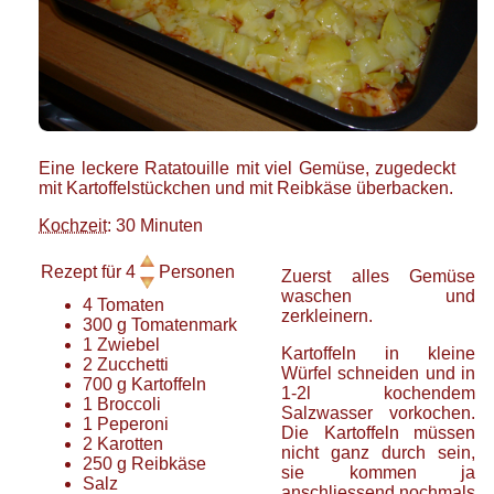
Eine leckere Ratatouille mit viel Gemüse, zugedeckt
mit Kartoffelstückchen und mit Reibkäse überbacken.
Kochzeit
: 30 Minuten
Rezept für
4
Personen
Zuerst alles Gemüse
waschen und
4
Tomaten
zerkleinern.
300
g
Tomatenmark
1
Zwiebel
Kartoffeln in kleine
2
Zucchetti
Würfel schneiden und in
700
g
Kartoffeln
1-2l kochendem
1
Broccoli
Salzwasser vorkochen.
1
Peperoni
Die Kartoffeln müssen
2
Karotten
nicht ganz durch sein,
250
g
Reibkäse
sie kommen ja
Salz
anschliessend nochmals