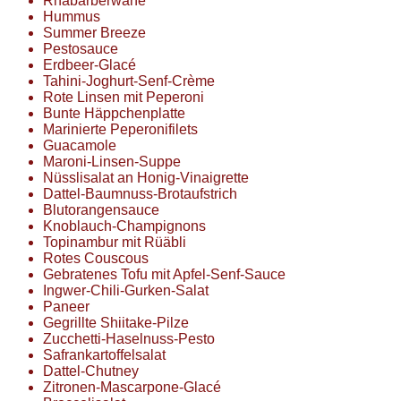
Rhabarberwähe
Hummus
Summer Breeze
Pestosauce
Erdbeer-Glacé
Tahini-Joghurt-Senf-Crème
Rote Linsen mit Peperoni
Bunte Häppchenplatte
Marinierte Peperonifilets
Guacamole
Maroni-Linsen-Suppe
Nüsslisalat an Honig-Vinaigrette
Dattel-Baumnuss-Brotaufstrich
Blutorangensauce
Knoblauch-Champignons
Topinambur mit Rüäbli
Rotes Couscous
Gebratenes Tofu mit Apfel-Senf-Sauce
Ingwer-Chili-Gurken-Salat
Paneer
Gegrillte Shiitake-Pilze
Zucchetti-Haselnuss-Pesto
Safrankartoffelsalat
Dattel-Chutney
Zitronen-Mascarpone-Glacé