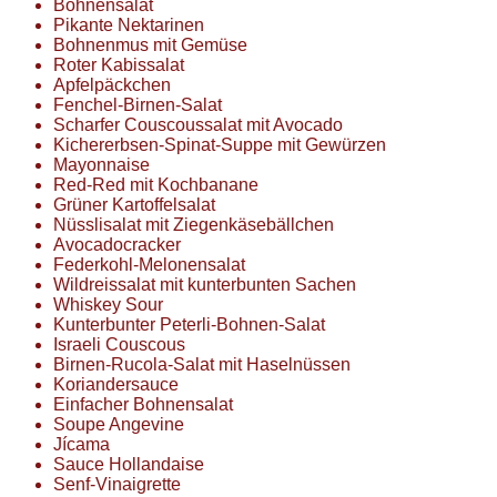
Bohnensalat
Pikante Nektarinen
Bohnenmus mit Gemüse
Roter Kabissalat
Apfelpäckchen
Fenchel-Birnen-Salat
Scharfer Couscoussalat mit Avocado
Kichererbsen-Spinat-Suppe mit Gewürzen
Mayonnaise
Red-Red mit Kochbanane
Grüner Kartoffelsalat
Nüsslisalat mit Ziegenkäsebällchen
Avocadocracker
Federkohl-Melonensalat
Wildreissalat mit kunterbunten Sachen
Whiskey Sour
Kunterbunter Peterli-Bohnen-Salat
Israeli Couscous
Birnen-Rucola-Salat mit Haselnüssen
Koriandersauce
Einfacher Bohnensalat
Soupe Angevine
Jícama
Sauce Hollandaise
Senf-Vinaigrette