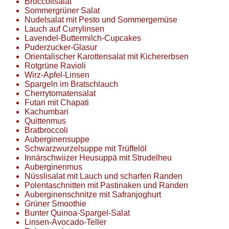
Broccolisalat
Sommergrüner Salat
Nudelsalat mit Pesto und Sommergemüse
Lauch auf Currylinsen
Lavendel-Buttermilch-Cupcakes
Puderzucker-Glasur
Orientalischer Karottensalat mit Kichererbsen
Rotgrüne Ravioli
Wirz-Apfel-Linsen
Spargeln im Bratschlauch
Cherrytomatensalat
Futari mit Chapati
Kachumbari
Quittenmus
Bratbroccoli
Auberginensuppe
Schwarzwurzelsuppe mit Trüffelöl
Innärschwiizer Heusuppä mit Strudelheu
Auberginenmus
Nüsslisalat mit Lauch und scharfen Randen
Polentaschnitten mit Pastinaken und Randen
Auberginenschnitze mit Safranjoghurt
Grüner Smoothie
Bunter Quinoa-Spargel-Salat
Linsen-Avocado-Teller