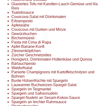
Glasiertes Tofu mit Karotten-Lauch-Gemüse und lila
Reis
Tsatsikisauce
Couscous-Salat mit Dörrtomaten
Erbsenpesto
Apfelwähe
Couscous mit Gurken und Minze
Gewürzkuchen
Birchermüesli
Pasta mit Cima di Rapa
Apfel-Banane-Konfi
Zitronenköpfchen
Zürcher Geschnetzeltes
Honigwirz, Dörrtomaten-Hüttenkäse und Quinoa
Bärlauchpesto
Waldorfsalat
Panierte Champignons mit Kartoffelschnitzen und
Bohnen
Bunte Hülsenfrüchte mit Spargeln
Lauwarmer Buchweizen-Spargel-Salat
Spargeln im Teigmantel
Spargeln und Safrannudeln
Spargel-Nudeln an Sesam-Kokos-Sauce
Spargeln an leichter Rahmsauce