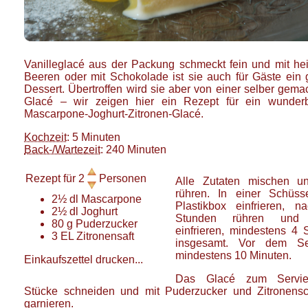
Vanilleglacé aus der Packung schmeckt fein und mit he
Beeren oder mit Schokolade ist sie auch für Gäste ein 
Dessert. Übertroffen wird sie aber von einer selber gema
Glacé – wir zeigen hier ein Rezept für ein wunder
Mascarpone-Joghurt-Zitronen-Glacé.
Kochzeit
: 5 Minuten
Back-/Wartezeit
: 240 Minuten
Rezept für
2
Personen
Alle Zutaten mischen un
rühren. In einer Schüss
2½
dl
Mascarpone
Plastikbox einfrieren, n
2½
dl
Joghurt
Stunden rühren und 
80
g
Puderzucker
einfrieren, mindestens 4 
3
EL
Zitronensaft
insgesamt. Vor dem Se
mindestens 10 Minuten.
Einkaufszettel drucken...
Das Glacé zum Servie
Stücke schneiden und mit Puderzucker und Zitronensc
garnieren.