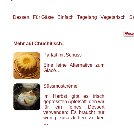
Dessert
Für Gäste
Einfach
Tagelang
Vegetarisch
Sa
-
-
-
-
-
Mehr auf Chuchitisch...
Parfait mit Schuss
Eine feine Alternative zum
Glacé…
Süssmostcrème
Im Herbst gibt es frisch
gepressten Apfelsaft, den wir
für ein feines Dessert
verwenden: Es braucht nur
wenig zusätzlichen Zucker,
…