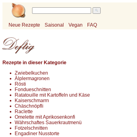
Neue Rezepte
Saisonal
Vegan
FAQ
Rezepte in dieser Kategorie
Zwiebelkuchen
Älplermagronen
Rösti
Fondueschnitten
Ratatouille mit Kartoffeln und Käse
Kaiserschmarrn
Chäschnöpfli
Raclette
Omelette mit Aprikosenkonfi
Währschaftes Sauerkrautmenü
Fotzelschnitten
Engadiner Nusstorte