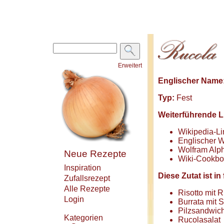
Erweitert
Englischer Name
Typ:
Fest
Weiterführende L
Wikipedia-Li
Englischer W
Wolfram Alph
Neue Rezepte
Wiki-Cookbo
Inspiration
Diese Zutat ist 
Zufallsrezept
Alle Rezepte
Risotto mit 
Login
Burrata mit 
Pilzsandwic
Kategorien
Rucolasalat