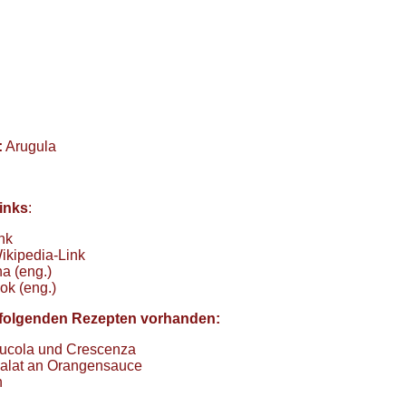
:
Arugula
inks
:
nk
ikipedia-Link
a (eng.)
ok (eng.)
in folgenden Rezepten vorhanden:
Rucola und Crescenza
Salat an Orangensauce
h