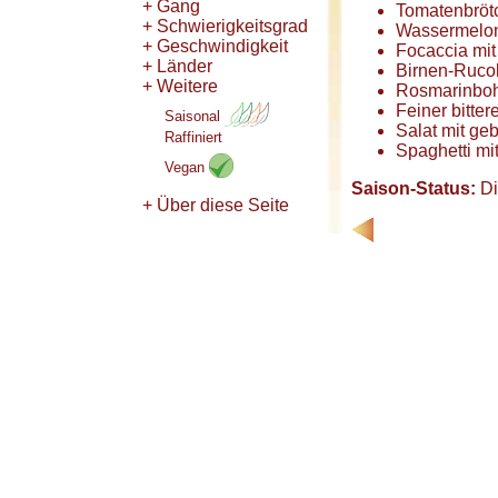
+ Gang
Tomatenbröt
+ Schwierigkeitsgrad
Wassermelon
+ Geschwindigkeit
Focaccia mi
+ Länder
Birnen-Rucol
+ Weitere
Rosmarinboh
Feiner bitter
Saisonal
Salat mit ge
Raffiniert
Spaghetti mi
Vegan
Saison-Status:
Di
+ Über diese Seite