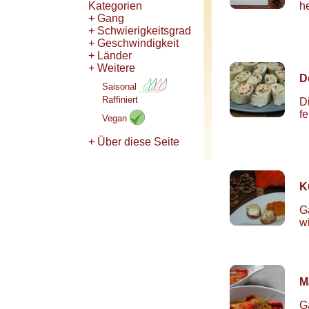
Kategorien
h
+ Gang
+ Schwierigkeitsgrad
+ Geschwindigkeit
+ Länder
+ Weitere
D
Saisonal
Raffiniert
D
f
Vegan
+ Über diese Seite
K
G
w
M
G