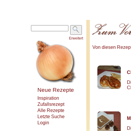
Erweitert
Von diesen Rezepte
C
D
C
Neue Rezepte
Inspiration
Zufallsrezept
Alle Rezepte
Letzte Suche
M
Login
D