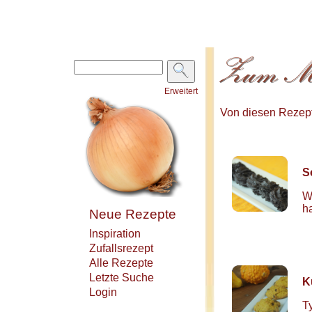
Erweitert
Von diesen Rezepte
S
W
h
Neue Rezepte
Inspiration
Zufallsrezept
Alle Rezepte
Letzte Suche
K
Login
T