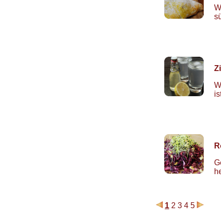
W
s
Z
W
i
R
G
h
1
2
3
4
5