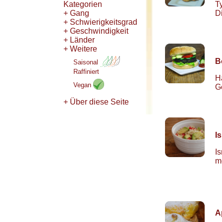
Kategorien
T
+ Gang
D
+ Schwierigkeitsgrad
+ Geschwindigkeit
+ Länder
+ Weitere
B
Saisonal
Raffiniert
H
Vegan
G
+ Über diese Seite
I
I
m
A