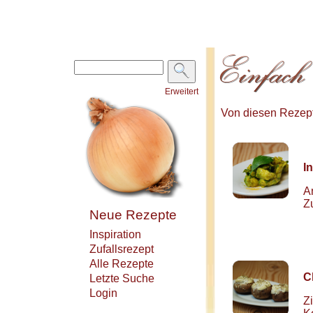
Erweitert
Von diesen Rezepte
I
A
Z
Neue Rezepte
Inspiration
Zufallsrezept
Alle Rezepte
C
Letzte Suche
Login
Z