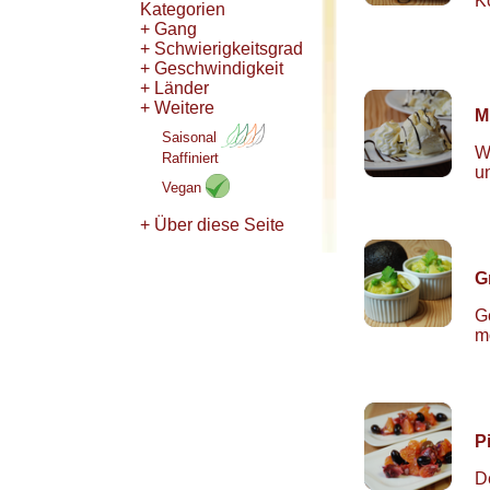
K
Kategorien
+ Gang
+ Schwierigkeitsgrad
+ Geschwindigkeit
+ Länder
+ Weitere
M
Saisonal
W
Raffiniert
u
Vegan
+ Über diese Seite
G
G
m
P
D