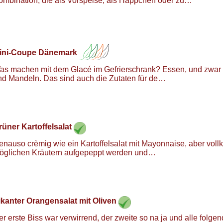
ombination, die als Vorspeise, als Häppchen oder zu…
ini-Coupe Dänemark
as machen mit dem Glacé im Gefrierschrank? Essen, und zwar v
nd Mandeln. Das sind auch die Zutaten für de…
rüner Kartoffelsalat
enauso crèmig wie ein Kartoffelsalat mit Mayonnaise, aber vollk
öglichen Kräutern aufgepeppt werden und…
ikanter Orangensalat mit Oliven
er erste Biss war verwirrend, der zweite so na ja und alle folg