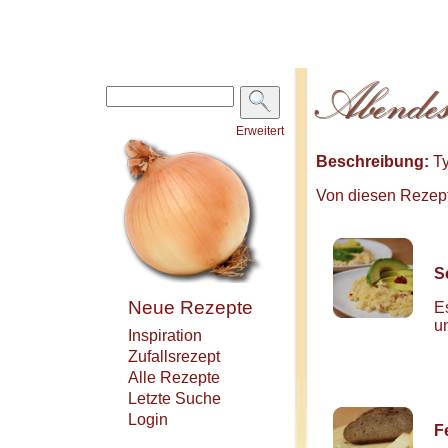
Erweitert
Beschreibung:
Ty
Von diesen Rezepte
S
Neue Rezepte
E
u
Inspiration
Zufallsrezept
Alle Rezepte
Letzte Suche
Login
F