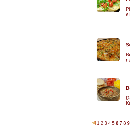
P
e
S
B
n
B
D
K
1
2
3
4
5
6
7
8
9