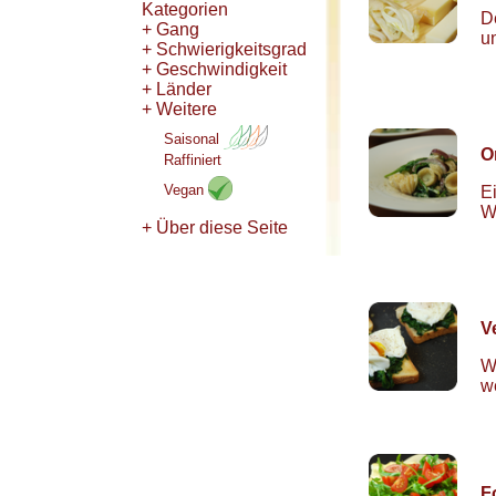
Kategorien
D
+ Gang
u
+ Schwierigkeitsgrad
+ Geschwindigkeit
+ Länder
+ Weitere
Saisonal
O
Raffiniert
Vegan
E
W
+ Über diese Seite
V
W
w
F