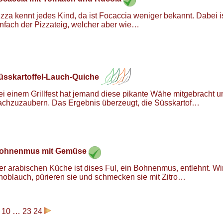
izza kennt jedes Kind, da ist Focaccia weniger bekannt. Dabei is
infach der Pizzateig, welcher aber wie…
üsskartoffel-Lauch-Quiche
ei einem Grillfest hat jemand diese pikante Wähe mitgebracht u
achzuzaubern. Das Ergebnis überzeugt, die Süsskartof…
ohnenmus mit Gemüse
er arabischen Küche ist dises Ful, ein Bohnenmus, entlehnt. W
noblauch, pürieren sie und schmecken sie mit Zitro…
10
…
23
24