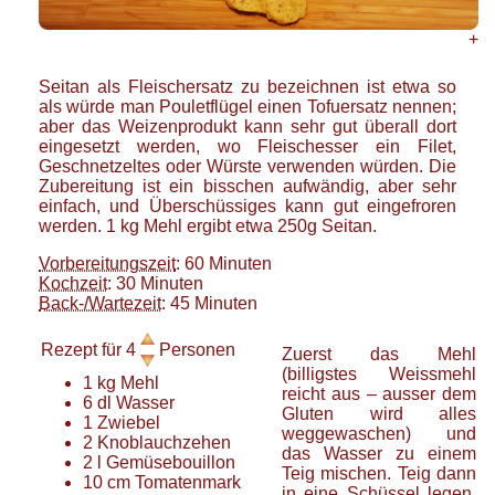
+
Seitan als Fleischersatz zu bezeichnen ist etwa so
als würde man Pouletflügel einen Tofuersatz nennen;
aber das Weizenprodukt kann sehr gut überall dort
eingesetzt werden, wo Fleischesser ein Filet,
Geschnetzeltes oder Würste verwenden würden. Die
Zubereitung ist ein bisschen aufwändig, aber sehr
einfach, und Überschüssiges kann gut eingefroren
werden. 1 kg Mehl ergibt etwa 250g Seitan.
Vorbereitungszeit
: 60 Minuten
Kochzeit
: 30 Minuten
Back-/Wartezeit
: 45 Minuten
Rezept für
4
Personen
Zuerst das Mehl
(billigstes Weissmehl
1
kg
Mehl
reicht aus – ausser dem
6
dl
Wasser
Gluten wird alles
1
Zwiebel
weggewaschen) und
2
Knoblauchzehen
das Wasser zu einem
2
l
Gemüsebouillon
Teig mischen. Teig dann
10
cm
Tomatenmark
in eine Schüssel legen,