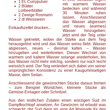
1
EL
Currypulver
mit warmem Wasser
2
Blätter
bedecken und während
Lorbeerblätter
30 Minuten ruhen
2
Zweige
Rosmarin
lassen. Anschliessend
2
dl
Weisswein
das Wasser abgiessen
und neues (warmes)
Einkaufszettel drucken...
Wasser hinzugeben;
jetzt wird der Teig unter
Wasser geknetet, wobei die Stärke aus dem Teig
herausgelöst wird und das Wasser weiss färbt. Wasser
abgiessen, neues – diesmal kaltes – Wasser
hinzugeben und weiterkneten. Diesen Wechsel von
warmem und kaltem Wasser solange wiederholen, bis
das Wasser nicht mehr milchig, sondern nur noch leicht
weisslich wird. Der Teig verändert sich dabei von seiner
ursprünglichen Konsistenz zu einer Kaugummiartigen
Masse, dem Seitan.
Anschliessend die gewünschten Stücke daraus formen
– zum Beispiel Würstchen, kleinere Stücke als
Gemüse-Einlagen oder Schnitzel.
Aus den restlichen Zutaten einen würzigen Sud im
Dampfkochtopf ansetzen. An Gewürzen ist erlaubt was
schmeckt; der Sud dient als eine Art Marinade für den