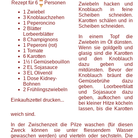
Rezept für
6
Personen
Zwiebeln hacken und
Knoblauch in feine
1
Zwiebel
Scheiben schneiden.
3
Knoblauchzehen
Karotten schälen und in
1
Peperoncino
Scheiben schneiden.
2
Blätter
Lorbeerblätter
In einem Topf die
8
Champignons
Zwiebeln im Öl dünsten.
1
Peperoni
(rot)
Wenn sie goldgelb und
1
Tomate
glasig sind die Karotten
6
Karotten
und den Knoblauch
1½
l
Gemüsebouillon
dazu geben und
2
EL
Sojasauce
mitdünsten. Bevor der
3
EL
Olivenöl
Knoblauch bräunt die
1
Dose
Kidney-
Gemüsebrühe dazu
Bohnen
geben. Loorbeerblatt
2
Frühlingszwiebeln
und Sojasauce dazu
geben, aufkochen und
Einkaufszettel drucken...
bei kleiner Hitze köcheln
lassen, bis die Karotten
weich sind.
In der Zwischenzeit die Pilze waschen (für diesen
Zweck können sie unter fliessendem Wasser
gewaschen werden) und vierteln oder sechsteln. Die