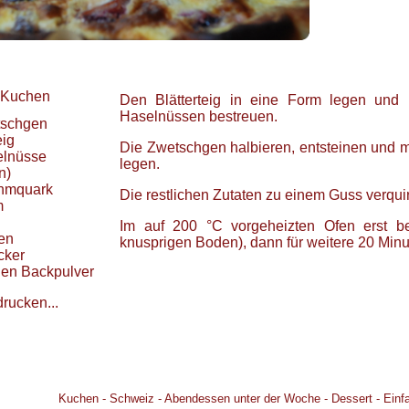
Kuchen
Den Blätterteig in eine Form legen und 
Haselnüssen bestreuen.
schgen
eig
Die Zwetschgen halbieren, entsteinen und m
lnüsse
legen.
n)
hmquark
Die restlichen Zutaten zu einem Guss verqui
m
Im auf 200 °C vorgeheizten Ofen erst be
en
knusprigen Boden), dann für weitere 20 Minu
cker
hen
Backpulver
drucken...
Kuchen
-
Schweiz
-
Abendessen unter der Woche
-
Dessert
-
Einf