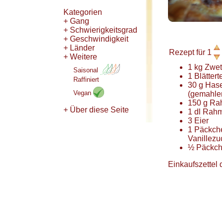
Kategorien
+ Gang
+ Schwierigkeitsgrad
+ Geschwindigkeit
+ Länder
Rezept für
1
+ Weitere
1
kg
Zwet
Saisonal
1
Blättert
Raffiniert
30
g
Hase
Vegan
(gemahle
150
g
Ra
+ Über diese Seite
1
dl
Rah
3
Eier
1
Päckch
Vanillezu
½
Päckc
Einkaufszettel 