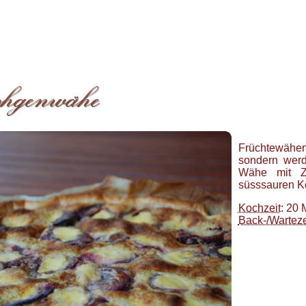
Früchtewähe
sondern werd
Wähe mit Z
süsssauren Ko
Kochzeit
: 20 
Back-/Warteze