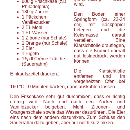
600
g
Frischkäse
(z.B.
wird.
Philadelphia)
180
g
Zucker
Den Boden einer
1
Päckchen
Springform (ca. 22-24
Vanillezucker
cm) mit Backpapier
2
EL
Mehl
belegen und die
1
EL
Wasser
Keksmasse darauf
1
Zitrone
(nur Schale)
verteilen. Eine
1
Orange
(nur Schale)
Klarsichtfolie drauflegen,
2
Eier
dass die Krümel überall
1
Eigelb
gut festgedrückt werden
1⅘
dl
Crème Frâiche
können.
(Sauerrahm)
Die Klarsichtfolie
Einkaufszettel drucken...
entfernen und im
vorgeheizten Ofen bei
160 °C 10 Minuten backen, dann auskühlen lassen.
Den Frischkäse sehr gut durchmixen, dass er richtig
crèmig wird. Nach und nach den Zucker und
Vanillezucker beigeben. Mehl, Zitronen- und
Orangenschale sowie das Wasser dazurühren. Die Eier
eins nach dem andern dazumixen. Zum Schluss den
Sauerrahm dazu geben, aber nur noch kurz mixen.