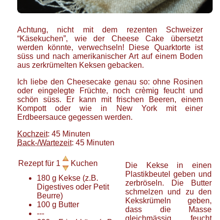
Achtung, nicht mit dem rezenten Schweizer
“Käsekuchen”, wie der Cheese Cake übersetzt
werden könnte, verwechseln! Diese Quarktorte ist
süss und nach amerikanischer Art auf einem Boden
aus zerkrümelten Keksen gebacken.
Ich liebe den Cheesecake genau so: ohne Rosinen
oder eingelegte Früchte, noch crèmig feucht und
schön süss. Er kann mit frischen Beeren, einem
Kompott oder wie in New York mit einer
Erdbeersauce gegessen werden.
Kochzeit
: 45 Minuten
Back-/Wartezeit
: 45 Minuten
Rezept für
1
Kuchen
Die Kekse in einen
Plastikbeutel geben und
180
g
Kekse
(z.B.
zerbröseln. Die Butter
Digestives oder Petit
schmelzen und zu den
Beurre)
Kekskrümeln geben,
100
g
Butter
dass die Masse
---
gleichmässig feucht