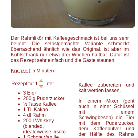
Der Rahmlikör mit Kaffeegeschmack ist bei uns sehr
beliebt. Die selbstgemachte Variante schmeckt
überraschend ähnlich wie das Original, ist aber im
Kühlschrank nur etwa drei Wochen haltbar. Dafür ist
das Rezept sehr einfach und die Gäste staunen.
Kochzeit
: 5 Minuten
Rezept für
1
Liter
Kaffee zubereiten und
kalt werden lassen.
3
Eier
200
g
Puderzucker
In einem Mixer (geht
½
Tasse
Kaffee
auch in einer Schüssel
1
TL
Kakao
mit einem
4
dl
Rahm
Schwingbesen) die Eier
200
l
Whiskey
mit dem Puderzucker,
(blended,
dem Kaffeepulver und
idealerweise irisch)
der Hälfte des Rahms
1
Schote
Vanille