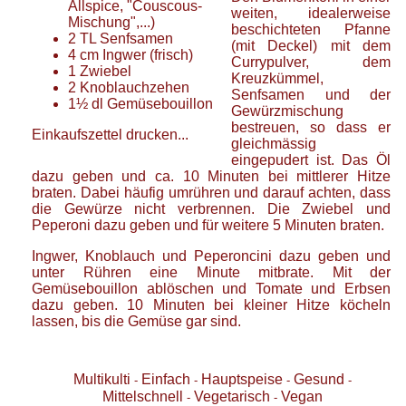
Allspice, "Couscous-
weiten, idealerweise
Mischung",...)
beschichteten Pfanne
2
TL
Senfsamen
(mit Deckel) mit dem
4
cm
Ingwer
(frisch)
Currypulver, dem
1
Zwiebel
Kreuzkümmel,
2
Knoblauchzehen
Senfsamen und der
1½
dl
Gemüsebouillon
Gewürzmischung
bestreuen, so dass er
Einkaufszettel drucken...
gleichmässig
eingepudert ist. Das Öl
dazu geben und ca. 10 Minuten bei mittlerer Hitze
braten. Dabei häufig umrühren und darauf achten, dass
die Gewürze nicht verbrennen. Die Zwiebel und
Peperoni dazu geben und für weitere 5 Minuten braten.
Ingwer, Knoblauch und Peperoncini dazu geben und
unter Rühren eine Minute mitbrate. Mit der
Gemüsebouillon ablöschen und Tomate und Erbsen
dazu geben. 10 Minuten bei kleiner Hitze köcheln
lassen, bis die Gemüse gar sind.
Multikulti
Einfach
Hauptspeise
Gesund
-
-
-
-
Mittelschnell
Vegetarisch
Vegan
-
-