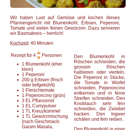
Wir haben Lust auf Gemüse und kochen dieses
Pfannengericht mit Blumenkohl, Erbsen, Peperoni,
Tomate und vielen feinen Gewürzen. Dazu servieren
wir Basmatireis – herrlich!
Kochzeit
: 40 Minuten
Rezept für
4
Personen
Den Blumenkohl in
Röschen schneiden, die
1
Blumenkohl
(eher
grossen Röschen
klein)
halbieren oder vierteln.
1
Peperoni
Die Peperoni in Stücke,
200
g
Erbsen
(frisch
die Tomate in Würfel
oder tiefgekühlt)
schneiden. Peperoncino
1
Fleischtomate
entkernen und in feine
1
Peperoncino
(grün)
Streifen schneiden. Den
3
EL
Pflanzenöl
Knoblauch sehr fein
1
EL
Currypulver
schneiden, die Zwiebel
1
TL
Kreuzkümmel
hacken. Den Ingwer
1
TL
Gewürzmischung
schälen und fein reiben.
(nach Geschmack:
Garam Masala,
Den Blumenkohl in einer