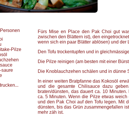
Personen
Fürs Mise en Place den Pak Choi gut wa
zwischen den Blättern ist), den eingetrockn
oi
wenn sich ein paar Blätter ablösen) und der
u
itake-Pilze
Den Tofu trockentupfen und in gleichmässig
osöl
uchzehen
Die Pilze reinigen (am besten mit einer Bür
asauce
-saure
Die Knoblauchzehen schälen und in dünne 
e
In einer weiten Bratpfanne das Kokosöl erw
drucken...
und die gesamte Chilisauce dazu geben
braten/dünsten, das dauert ca. 10 Minuten.
ca. 5 Minuten. Wenn die Pilze etwas weich
und den Pak Choi auf den Tofu legen. Mit d
dünsten, bis das Grün zusammengefallen ist
mehr zäh ist.