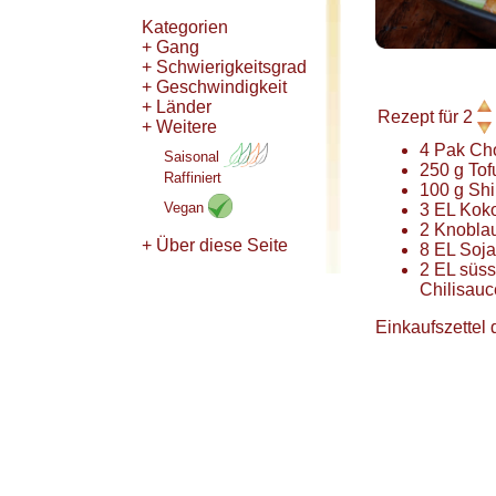
Kategorien
+ Gang
+ Schwierigkeitsgrad
+ Geschwindigkeit
+ Länder
Rezept für
2
+ Weitere
4
Pak Ch
Saisonal
250
g
Tof
Raffiniert
100
g
Shi
Vegan
3
EL
Kok
2
Knobla
+ Über diese Seite
8
EL
Soj
2
EL
süss
Chilisauc
Einkaufszettel 