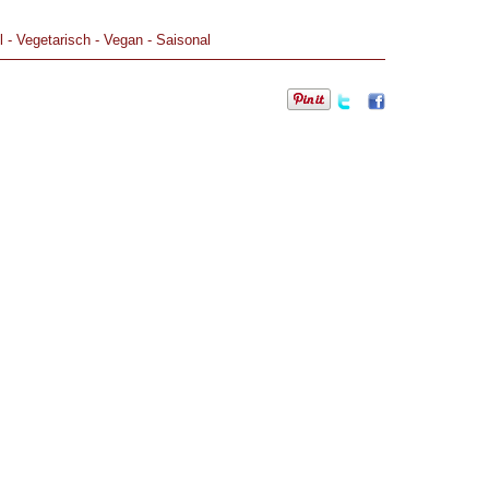
l
-
Vegetarisch
-
Vegan
-
Saisonal