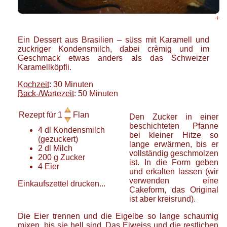
+
Ein Dessert aus Brasilien – süss mit Karamell und
zuckriger Kondensmilch, dabei crèmig und im
Geschmack etwas anders als das Schweizer
Karamellköpfli.
Kochzeit
: 30 Minuten
Back-/Wartezeit
: 50 Minuten
Rezept für
1
Flan
Den Zucker in einer
beschichteten Pfanne
4
dl
Kondensmilch
bei kleiner Hitze so
(gezuckert)
lange erwärmen, bis er
2
dl
Milch
vollständig geschmolzen
200
g
Zucker
ist. In die Form geben
4
Eier
und erkalten lassen (wir
verwenden eine
Einkaufszettel drucken...
Cakeform, das Original
ist aber kreisrund).
Die Eier trennen und die Eigelbe so lange schaumig
mixen, bis sie hell sind. Das Eiweiss und die restlichen