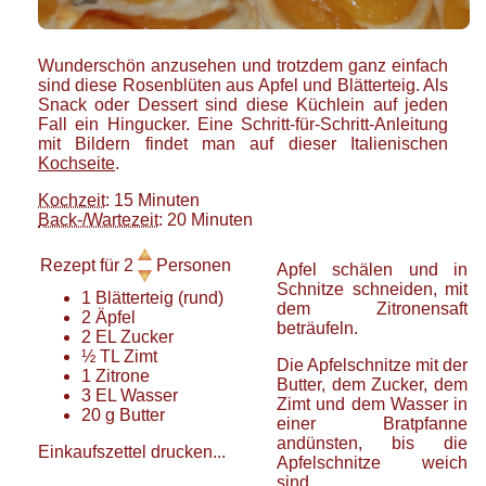
Wunderschön anzusehen und trotzdem ganz einfach
sind diese Rosenblüten aus Apfel und Blätterteig. Als
Snack oder Dessert sind diese Küchlein auf jeden
Fall ein Hingucker. Eine Schritt-für-Schritt-Anleitung
mit Bildern findet man auf dieser Italienischen
Kochseite
.
Kochzeit
: 15 Minuten
Back-/Wartezeit
: 20 Minuten
Rezept für
2
Personen
Apfel schälen und in
Schnitze schneiden, mit
1
Blätterteig
(rund)
dem Zitronensaft
2
Äpfel
beträufeln.
2
EL
Zucker
½
TL
Zimt
Die Apfelschnitze mit der
1
Zitrone
Butter, dem Zucker, dem
3
EL
Wasser
Zimt und dem Wasser in
20
g
Butter
einer Bratpfanne
andünsten, bis die
Einkaufszettel drucken...
Apfelschnitze weich
sind.