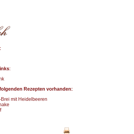
:
inks
:
nk
in folgenden Rezepten vorhanden:
Brei mit Heidelbeeren
shake
f