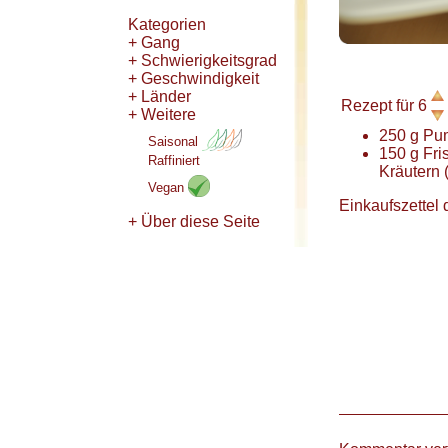
Kategorien
+ Gang
+ Schwierigkeitsgrad
+ Geschwindigkeit
+ Länder
Rezept für
6
+ Weitere
250
g
Pum
Saisonal
150
g
Fri
Raffiniert
Kräutern
(
Vegan
Einkaufszettel 
+ Über diese Seite