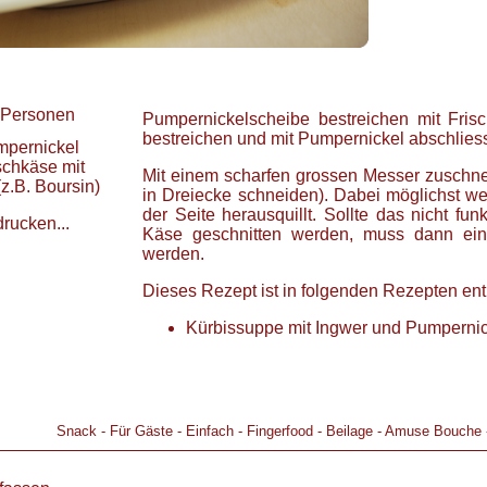
Personen
Pumpernickelscheibe bestreichen mit Fris
bestreichen und mit Pumpernickel abschlies
pernickel
schkäse mit
Mit einem scharfen grossen Messer zuschne
z.B. Boursin)
in Dreiecke schneiden). Dabei möglichst w
der Seite herausquillt. Sollte das nicht fu
drucken...
Käse geschnitten werden, muss dann einf
werden.
Dieses Rezept ist in folgenden Rezepten ent
Kürbissuppe mit Ingwer und Pumperni
Snack
-
Für Gäste
-
Einfach
-
Fingerfood
-
Beilage
-
Amuse Bouche