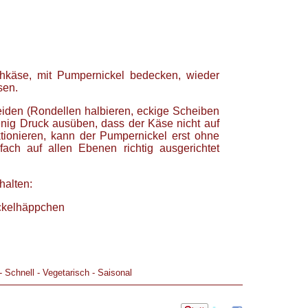
chkäse, mit Pumpernickel bedecken, wieder
sen.
iden (Rondellen halbieren, eckige Scheiben
enig Druck ausüben, dass der Käse nicht auf
nktionieren, kann der Pumpernickel erst ohne
ach auf allen Ebenen richtig ausgerichtet
halten:
ckelhäppchen
-
Schnell
-
Vegetarisch
-
Saisonal