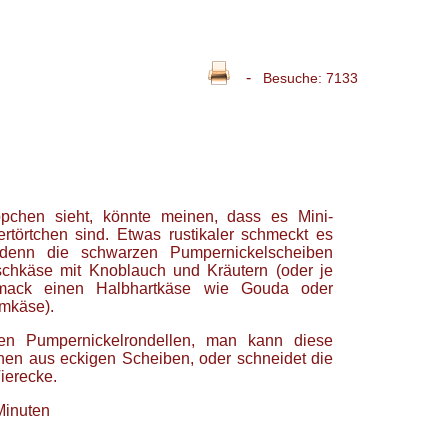
-
Besuche: 7133
pchen sieht, könnte meinen, dass es Mini-
rtörtchen sind. Etwas rustikaler schmeckt es
denn die schwarzen Pumpernickelscheiben
chkäse mit Knoblauch und Kräutern (oder je
ack einen Halbhartkäse wie Gouda oder
mkäse).
en Pumpernickelrondellen, man kann diese
hen aus eckigen Scheiben, oder schneidet die
ierecke.
Minuten