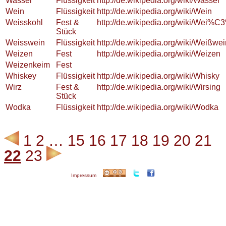
Wasser
Flüssigkeit
http://de.wikipedia.org/wiki/Wasser
Wein
Flüssigkeit
http://de.wikipedia.org/wiki/Wein
Weisskohl
Fest &
http://de.wikipedia.org/wiki/Wei%
Stück
Weisswein
Flüssigkeit
http://de.wikipedia.org/wiki/Weißwei
Weizen
Fest
http://de.wikipedia.org/wiki/Weizen
Weizenkeim
Fest
Whiskey
Flüssigkeit
http://de.wikipedia.org/wiki/Whisky
Wirz
Fest &
http://de.wikipedia.org/wiki/Wirsing
Stück
Wodka
Flüssigkeit
http://de.wikipedia.org/wiki/Wodka
1
2
…
15
16
17
18
19
20
21
22
23
Impressum