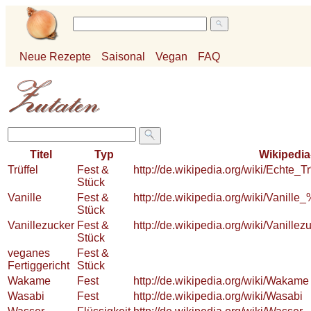
Neue Rezepte
Saisonal
Vegan
FAQ
Titel
Typ
Wikipedia
Trüffel
Fest &
http://de.wikipedia.org/wiki/Echte
Stück
Vanille
Fest &
http://de.wikipedia.org/wiki/Van
Stück
Vanillezucker
Fest &
http://de.wikipedia.org/wiki/Vanill
Stück
veganes
Fest &
Fertiggericht
Stück
Wakame
Fest
http://de.wikipedia.org/wiki/Wakame
Wasabi
Fest
http://de.wikipedia.org/wiki/Wasabi