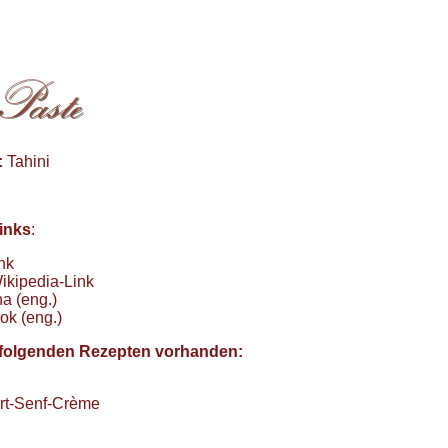
:
Tahini
inks
:
nk
ikipedia-Link
a (eng.)
ok (eng.)
in folgenden Rezepten vorhanden:
urt-Senf-Crème